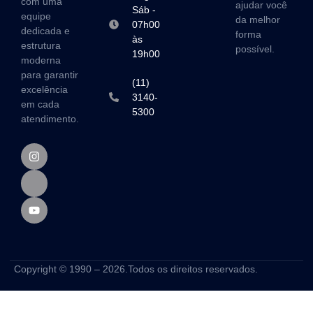
com uma
ajudar você
Sáb -
equipe
da melhor
07h00
dedicada e
forma
às
estrutura
possível.
19h00
moderna
para garantir
(11)
excelência
3140-
em cada
5300
atendimento.
Copyright © 1990 – 2026.Todos os direitos reservados.