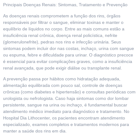
Principais Doenças Renais: Sintomas, Tratamento e Prevenção
As doenças renais comprometem a função dos rins, órgãos
responsáveis por filtrar o sangue, eliminar toxinas e manter o
equilíbrio de líquidos no corpo. Entre as mais comuns estão a
insuficiência renal crônica, doença renal policística, nefrite
(glomerulonefrite), pedras nos rins e infecção urinária. Seus
sintomas podem incluir dor nas costas, inchaço, urina com sangue
ou espuma, febre e dificuldade para urinar. O diagnóstico precoce
é essencial para evitar complicações graves, como a insuficiência
renal avançada, que pode exigir diálise ou transplante renal.
A prevenção passa por hábitos como hidratação adequada,
alimentação equilibrada com pouco sal, controle de doenças
crônicas (como diabetes e hipertensão) e consultas periódicas com
urologista ou nefrologista. Caso haja sintomas como dor lombar
persistente, sangue na urina ou inchaço, é fundamental buscar
atendimento médico imediato para diagnóstico e tratamento. No
Hospital Dia Lithocenter, os pacientes encontram atendimento
especializado, exames completos e tratamentos modernos para
manter a saúde dos rins em dia.