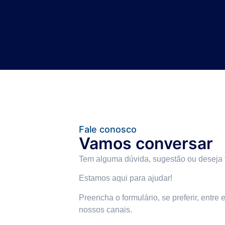
Fale conosco
Vamos conversar
Tem alguma dúvida, sugestão ou deseja 
Estamos aqui para ajudar!
Preencha o formulário, se preferir, entre
nossos canais.