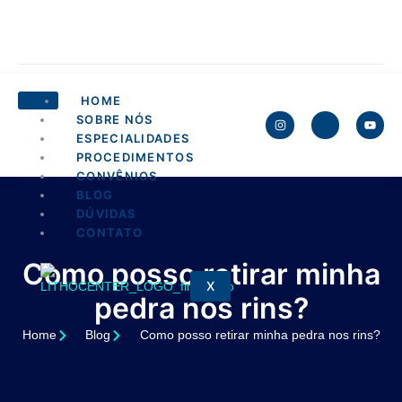
HOME
SOBRE NÓS
ESPECIALIDADES
PROCEDIMENTOS
CONVÊNIOS
BLOG
DÚVIDAS
CONTATO
Como posso retirar minha
X
pedra nos rins?
Home
Blog
Como posso retirar minha pedra nos rins?