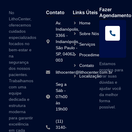
Fazer
Contato
Links Úteis
No
Agendamento
LithoCenter,
Av.
Home
oferecemos
L
Indianópolis,
cuidados
Sobre Nós
A
3366 -
especializados
Indianópolis,
(1
focados no
Serviços
São Paulo -
3
bem-estar e
SP, 04062-
Procedimentos
na
003
segurança
Estamos
Contato
dos nossos
prontos para
lithocenter@lithocenter.com.br
pacientes.
Localização
tirar suas
Trabalhamos
dúvidas e
Seg a
com uma
ajudar você
Sáb -
equipe
da melhor
07h00
dedicada e
forma
às
estrutura
possível.
19h00
moderna
para garantir
(11)
excelência
3140-
em cada