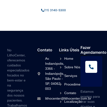
(11) 3140-5300
Fazer
Contato
Links Úteis
No
Agendamento
LithoCenter,
Av.
Home
oferecemos
L
Indianópolis,
cuidados
Sobre Nós
A
3366 -
especializados
Indianópolis,
(1
focados no
Serviços
São Paulo -
3
bem-estar e
SP, 04062-
Procedimentos
na
003
segurança
Estamos
Contato
dos nossos
prontos para
lithocenter@lithocenter.com.br
pacientes.
Localização
tirar suas
Trabalhamos
dúvidas e