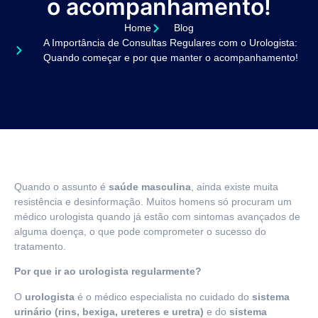
o acompanhamento!
Home
Blog
A Importância de Consultas Regulares com o Urologista:
Quando começar e por que manter o acompanhamento!
Quando o assunto é
saúde masculina
, ainda existe muita
resistência e desinformação. Muitos homens só procuram um
médico urologista quando já estão com sintomas avançados de
alguma doença, o que pode comprometer o sucesso do
tratamento.
Por que ir ao urologista regularmente?
O
urologista
é o médico especialista no cuidado do
sistema
urinário (rins, bexiga, ureteres e uretra)
e do
sistema