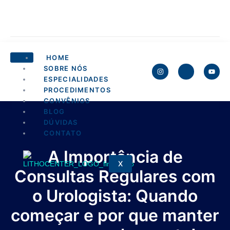
HOME
SOBRE NÓS
ESPECIALIDADES
PROCEDIMENTOS
CONVÊNIOS
BLOG
DÚVIDAS
CONTATO
A Importância de
X
Consultas Regulares com
o Urologista: Quando
começar e por que manter