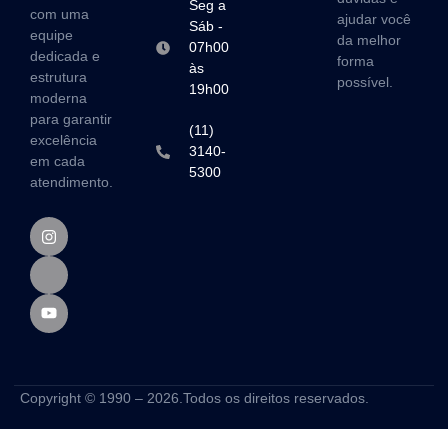
Seg a
com uma
ajudar você
Sáb -
equipe
da melhor
07h00
dedicada e
forma
às
estrutura
possível.
19h00
moderna
para garantir
(11)
excelência
3140-
em cada
5300
atendimento.
Copyright © 1990 – 2026.Todos os direitos reservados.