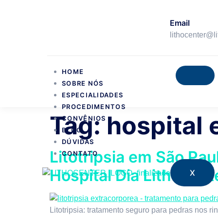
Email
lithocenter@l
HOME
SOBRE NÓS
ESPECIALIDADES
PROCEDIMENTOS
Tag:
hospital 
CONVÊNIOS
BLOG
DÚVIDAS
Litotripsia em São Pa
CONTATO
Hospital Dia Lithocent
X
Litotripsia: tratamento seguro para pedras nos ri