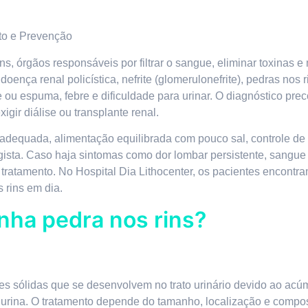
to e Prevenção
 órgãos responsáveis por filtrar o sangue, eliminar toxinas e m
doença renal policística, nefrite (glomerulonefrite), pedras nos
e ou espuma, febre e dificuldade para urinar. O diagnóstico pre
gir diálise ou transplante renal.
adequada, alimentação equilibrada com pouco sal, controle de
ogista. Caso haja sintomas como dor lombar persistente, sangue
 tratamento. No Hospital Dia Lithocenter, os pacientes encont
 rins em dia.
nha pedra nos rins?
ões sólidas que se desenvolvem no trato urinário devido ao acú
a urina. O tratamento depende do tamanho, localização e compo