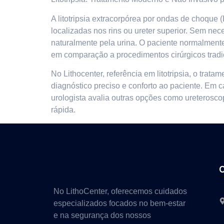
A litotripsia extracorpórea por ondas de choque
localizadas nos rins ou ureter superior. Sem nec
naturalmente pela urina. O paciente normalment
em comparação a procedimentos cirúrgicos tradi
No Lithocenter, referência em litotripsia, o tr
diagnóstico preciso e conforto ao paciente. Em c
urologista avalia outras opções como ureterosc
rápida.
No LithoCenter, oferecemos cuidados
especializados focados no bem-estar
e na segurança dos nossos