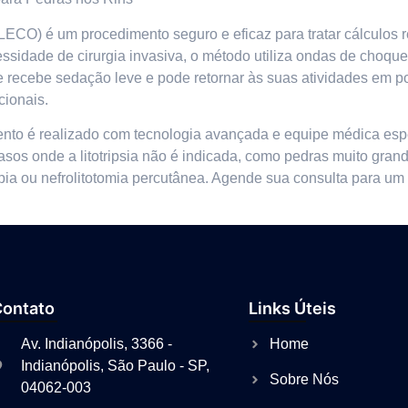
 (LECO) é um procedimento seguro e eficaz para tratar cálculos 
essidade de cirurgia invasiva, o método utiliza ondas de choqu
e recebe sedação leve e pode retornar às suas atividades em 
cionais.
atamento é realizado com tecnologia avançada e equipe médica e
asos onde a litotripsia não é indicada, como pedras muito gran
opia ou nefrolitotomia percutânea. Agende sua consulta para u
Contato
Links Úteis
Av. Indianópolis, 3366 -
Home
Indianópolis, São Paulo - SP,
Sobre Nós
04062-003