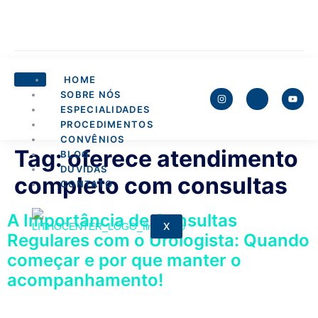
HOME
SOBRE NÓS
ESPECIALIDADES
PROCEDIMENTOS
CONVÊNIOS
Tag:
oferece atendimento
BLOG
DÚVIDAS
completo com consultas
CONTATO
A Importância de Consultas
X
Regulares com o Urologista: Quando
começar e por que manter o
acompanhamento!