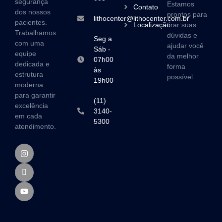
segurança
Estamos
Contato
dos nossos
prontos para
lithocenter@lithocenter.com.br
pacientes.
Localização
tirar suas
Trabalhamos
dúvidas e
Seg a
com uma
ajudar você
Sáb -
equipe
da melhor
07h00
dedicada e
forma
às
estrutura
possível.
19h00
moderna
para garantir
(11)
excelência
3140-
em cada
5300
atendimento.