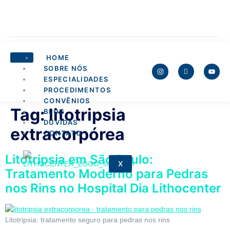
HOME
SOBRE NÓS
ESPECIALIDADES
PROCEDIMENTOS
CONVÊNIOS
Tag:
litotripsia
BLOG
DÚVIDAS
extracorpórea
CONTATO
Litotripsia em São Paulo:
X
Tratamento Moderno para Pedras
nos Rins no Hospital Dia Lithocenter
Litotripsia: tratamento seguro para pedras nos rins