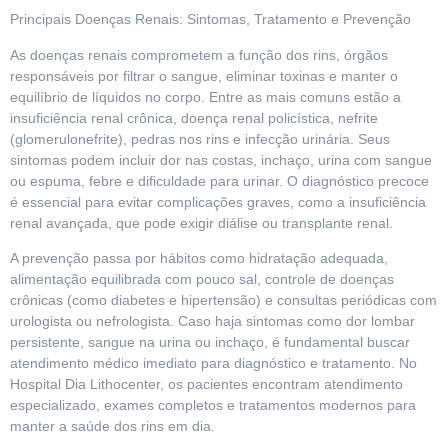
Principais Doenças Renais: Sintomas, Tratamento e Prevenção
As doenças renais comprometem a função dos rins, órgãos
responsáveis por filtrar o sangue, eliminar toxinas e manter o
equilíbrio de líquidos no corpo. Entre as mais comuns estão a
insuficiência renal crônica, doença renal policística, nefrite
(glomerulonefrite), pedras nos rins e infecção urinária. Seus
sintomas podem incluir dor nas costas, inchaço, urina com sangue
ou espuma, febre e dificuldade para urinar. O diagnóstico precoce
é essencial para evitar complicações graves, como a insuficiência
renal avançada, que pode exigir diálise ou transplante renal.
A prevenção passa por hábitos como hidratação adequada,
alimentação equilibrada com pouco sal, controle de doenças
crônicas (como diabetes e hipertensão) e consultas periódicas com
urologista ou nefrologista. Caso haja sintomas como dor lombar
persistente, sangue na urina ou inchaço, é fundamental buscar
atendimento médico imediato para diagnóstico e tratamento. No
Hospital Dia Lithocenter, os pacientes encontram atendimento
especializado, exames completos e tratamentos modernos para
manter a saúde dos rins em dia.