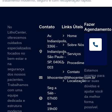
tratamento moderno, seguro e com recuperação rápida.
Fazer
Contato
Links Úteis
No
Agendamento
LithoCenter,
Av.
Home
oferecemos
L
Indianópolis,
cuidados
Sobre Nós
A
3366 -
especializados
Indianópolis,
(1
focados no
Serviços
São Paulo -
3
bem-estar e
SP, 04062-
Procedimentos
na
003
segurança
Estamos
Contato
dos nossos
prontos para
lithocenter@lithocenter.com.br
pacientes.
Localização
tirar suas
Trabalhamos
dúvidas e
Seg a
com uma
ajudar você
Sáb -
equipe
da melhor
07h00
dedicada e
forma
às
estrutura
possível.
19h00
moderna