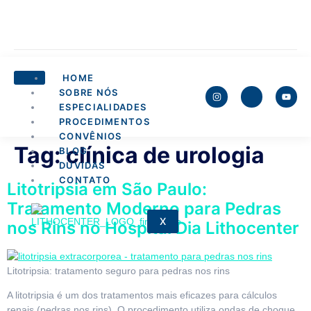
HOME
SOBRE NÓS
ESPECIALIDADES
PROCEDIMENTOS
CONVÊNIOS
Tag:
clínica de urologia
BLOG
DÚVIDAS
CONTATO
Litotripsia em São Paulo:
Tratamento Moderno para Pedras
X
nos Rins no Hospital Dia Lithocenter
Litotripsia: tratamento seguro para pedras nos rins
A litotripsia é um dos tratamentos mais eficazes para cálculos
renais (pedras nos rins). O procedimento utiliza ondas de choque