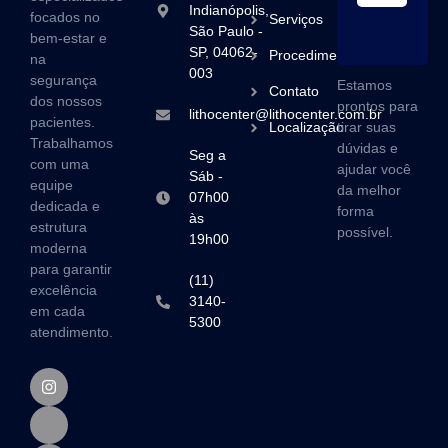
Indianópolis,
(1
focados no
Serviços
São Paulo -
3
bem-estar e
SP, 04062-
Procedimentos
na
003
segurança
Estamos
Contato
dos nossos
prontos para
lithocenter@lithocenter.com.br
pacientes.
Localização
tirar suas
Trabalhamos
dúvidas e
Seg a
com uma
ajudar você
Sáb -
equipe
da melhor
07h00
dedicada e
forma
às
estrutura
possível.
19h00
moderna
para garantir
(11)
excelência
3140-
em cada
5300
atendimento.