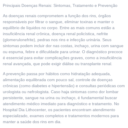
Principais Doenças Renais: Sintomas, Tratamento e Prevenção
As doenças renais comprometem a função dos rins, órgãos
responsáveis por filtrar o sangue, eliminar toxinas e manter o
equilíbrio de líquidos no corpo. Entre as mais comuns estão a
insuficiência renal crônica, doença renal policística, nefrite
(glomerulonefrite), pedras nos rins e infecção urinária. Seus
sintomas podem incluir dor nas costas, inchaço, urina com sangue
ou espuma, febre e dificuldade para urinar. O diagnóstico precoce
é essencial para evitar complicações graves, como a insuficiência
renal avançada, que pode exigir diálise ou transplante renal.
A prevenção passa por hábitos como hidratação adequada,
alimentação equilibrada com pouco sal, controle de doenças
crônicas (como diabetes e hipertensão) e consultas periódicas com
urologista ou nefrologista. Caso haja sintomas como dor lombar
persistente, sangue na urina ou inchaço, é fundamental buscar
atendimento médico imediato para diagnóstico e tratamento. No
Hospital Dia Lithocenter, os pacientes encontram atendimento
especializado, exames completos e tratamentos modernos para
manter a saúde dos rins em dia.