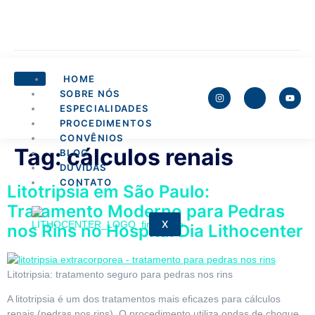
HOME
SOBRE NÓS
ESPECIALIDADES
PROCEDIMENTOS
CONVÊNIOS
Tag:
cálculos renais
BLOG
DÚVIDAS
CONTATO
Litotripsia em São Paulo:
Tratamento Moderno para Pedras
X
nos Rins no Hospital Dia Lithocenter
Litotripsia: tratamento seguro para pedras nos rins
A litotripsia é um dos tratamentos mais eficazes para cálculos
renais (pedras nos rins). O procedimento utiliza ondas de choque