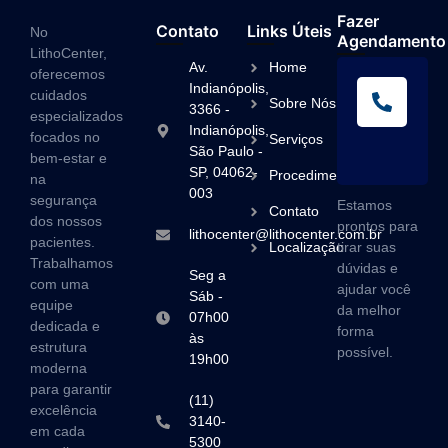
Fazer
Contato
Links Úteis
No
Agendamento
LithoCenter,
Av.
Home
oferecemos
L
Indianópolis,
cuidados
Sobre Nós
A
3366 -
especializados
Indianópolis,
(1
focados no
Serviços
São Paulo -
3
bem-estar e
SP, 04062-
Procedimentos
na
003
segurança
Estamos
Contato
dos nossos
prontos para
lithocenter@lithocenter.com.br
pacientes.
Localização
tirar suas
Trabalhamos
dúvidas e
Seg a
com uma
ajudar você
Sáb -
equipe
da melhor
07h00
dedicada e
forma
às
estrutura
possível.
19h00
moderna
para garantir
(11)
excelência
3140-
em cada
5300