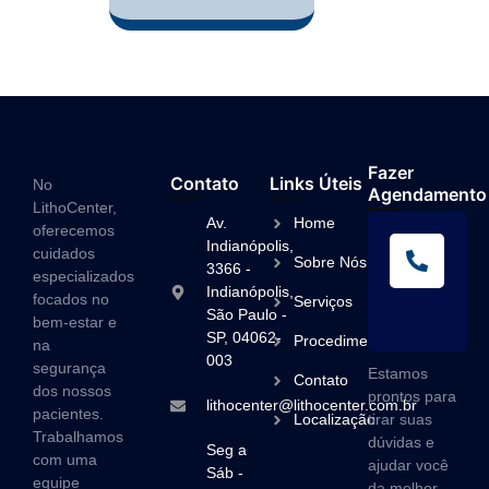
Fazer
Contato
Links Úteis
No
Agendamento
LithoCenter,
Av.
Home
oferecemos
L
Indianópolis,
cuidados
Sobre Nós
A
3366 -
especializados
Indianópolis,
(1
focados no
Serviços
São Paulo -
3
bem-estar e
SP, 04062-
Procedimentos
na
003
segurança
Estamos
Contato
dos nossos
prontos para
lithocenter@lithocenter.com.br
pacientes.
Localização
tirar suas
Trabalhamos
dúvidas e
Seg a
com uma
ajudar você
Sáb -
equipe
da melhor