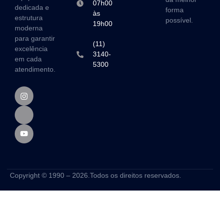
07h00
dedicada e
forma
às
estrutura
possível.
19h00
moderna
para garantir
(11)
excelência
3140-
em cada
5300
atendimento.
Copyright © 1990 – 2026.Todos os direitos reservados.