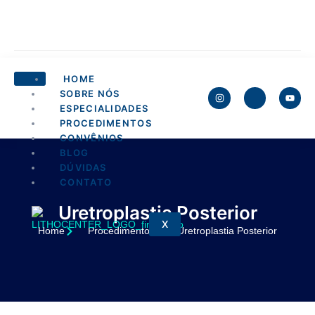
HOME
SOBRE NÓS
ESPECIALIDADES
PROCEDIMENTOS
CONVÊNIOS
BLOG
DÚVIDAS
CONTATO
Uretroplastia Posterior
X
Home
Procedimentos
Uretroplastia Posterior