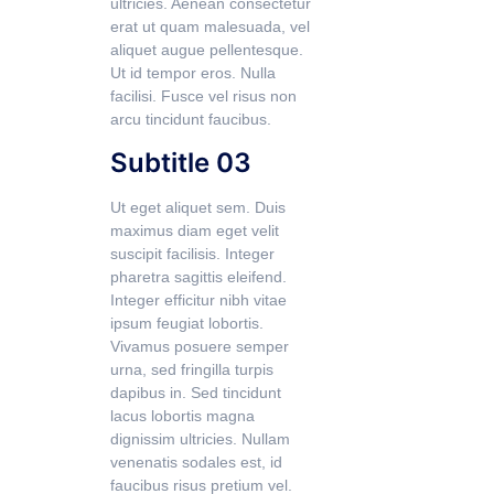
ultricies. Aenean consectetur
erat ut quam malesuada, vel
aliquet augue pellentesque.
Ut id tempor eros. Nulla
facilisi. Fusce vel risus non
arcu tincidunt faucibus.
Subtitle 03
Ut eget aliquet sem. Duis
maximus diam eget velit
suscipit facilisis. Integer
pharetra sagittis eleifend.
Integer efficitur nibh vitae
ipsum feugiat lobortis.
Vivamus posuere semper
urna, sed fringilla turpis
dapibus in. Sed tincidunt
lacus lobortis magna
dignissim ultricies. Nullam
venenatis sodales est, id
faucibus risus pretium vel.