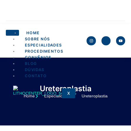
HOME
SOBRE NÓS
ESPECIALIDADES
PROCEDIMENTOS
CONVÊNIOS
BLOG
DÚVIDAS
CONTATO
Ureteroplastia
X
Home
Especialidades
Ureteroplastia