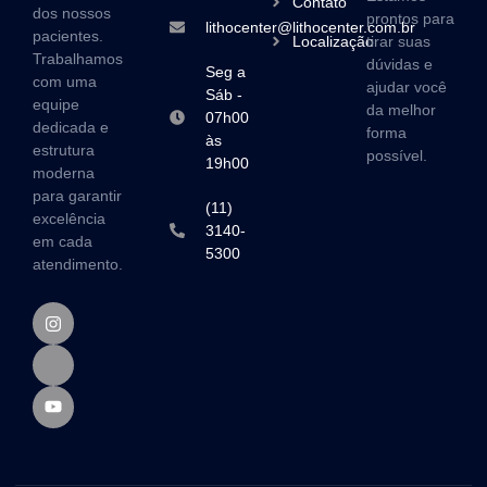
Contato
dos nossos
prontos para
lithocenter@lithocenter.com.br
pacientes.
Localização
tirar suas
Trabalhamos
dúvidas e
Seg a
com uma
ajudar você
Sáb -
equipe
da melhor
07h00
dedicada e
forma
às
estrutura
possível.
19h00
moderna
para garantir
(11)
excelência
3140-
em cada
5300
atendimento.