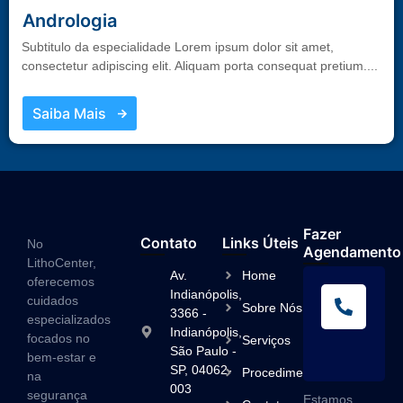
Andrologia
Subtitulo da especialidade Lorem ipsum dolor sit amet,
consectetur adipiscing elit. Aliquam porta consequat pretium....
Saiba Mais
Fazer
Contato
Links Úteis
No
Agendamento
LithoCenter,
Av.
Home
oferecemos
L
Indianópolis,
cuidados
Sobre Nós
A
3366 -
especializados
Indianópolis,
(1
focados no
Serviços
São Paulo -
3
bem-estar e
SP, 04062-
Procedimentos
na
003
segurança
Estamos