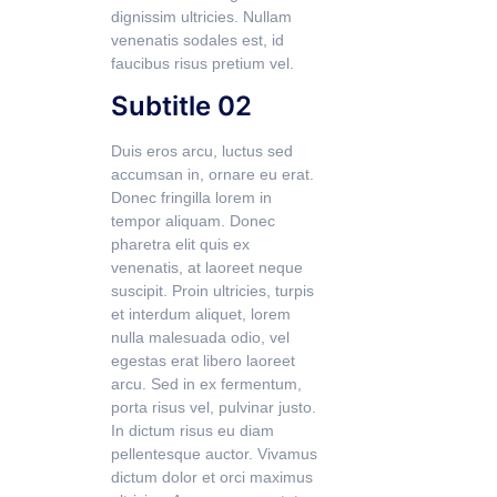
dignissim ultricies. Nullam
venenatis sodales est, id
faucibus risus pretium vel.
Subtitle 02
Duis eros arcu, luctus sed
accumsan in, ornare eu erat.
Donec fringilla lorem in
tempor aliquam. Donec
pharetra elit quis ex
venenatis, at laoreet neque
suscipit. Proin ultricies, turpis
et interdum aliquet, lorem
nulla malesuada odio, vel
egestas erat libero laoreet
arcu. Sed in ex fermentum,
porta risus vel, pulvinar justo.
In dictum risus eu diam
pellentesque auctor. Vivamus
dictum dolor et orci maximus