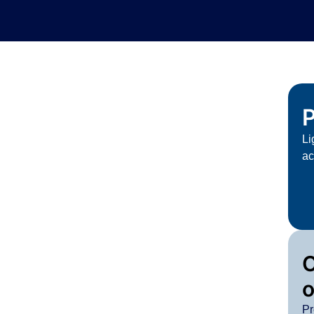
P
Li
ac
o
Pr