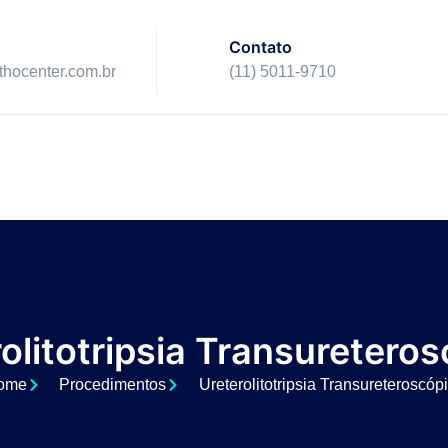
Contato
ithocenter.com.br
(11) 5011-9710
olitotripsia Transuretero
ome
Procedimentos
Ureterolitotripsia Transureteroscóp