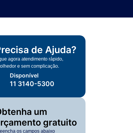
recisa de Ajuda?
gue agora atendimento rápido,
olhedor e sem complicação.
Disponível
11 3140-5300
Obtenha um
rçamento gratuito
eencha os campos abaixo