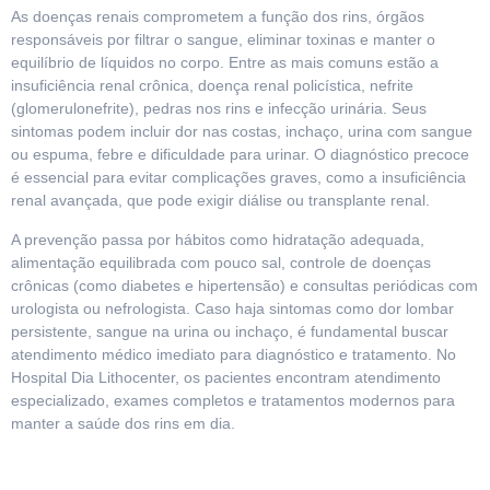
As doenças renais comprometem a função dos rins, órgãos
responsáveis por filtrar o sangue, eliminar toxinas e manter o
equilíbrio de líquidos no corpo. Entre as mais comuns estão a
insuficiência renal crônica, doença renal policística, nefrite
(glomerulonefrite), pedras nos rins e infecção urinária. Seus
sintomas podem incluir dor nas costas, inchaço, urina com sangue
ou espuma, febre e dificuldade para urinar. O diagnóstico precoce
é essencial para evitar complicações graves, como a insuficiência
renal avançada, que pode exigir diálise ou transplante renal.
A prevenção passa por hábitos como hidratação adequada,
alimentação equilibrada com pouco sal, controle de doenças
crônicas (como diabetes e hipertensão) e consultas periódicas com
urologista ou nefrologista. Caso haja sintomas como dor lombar
persistente, sangue na urina ou inchaço, é fundamental buscar
atendimento médico imediato para diagnóstico e tratamento. No
Hospital Dia Lithocenter, os pacientes encontram atendimento
especializado, exames completos e tratamentos modernos para
manter a saúde dos rins em dia.