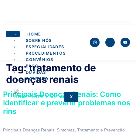
HOME
SOBRE NÓS
ESPECIALIDADES
PROCEDIMENTOS
CONVÊNIOS
Tag:
tratamento de
BLOG
DÚVIDAS
doenças renais
CONTATO
Principais Doenças Renais: Como
X
identificar e prevenir problemas nos
rins
Principais Doenças Renais: Sintomas, Tratamento e Prevenção