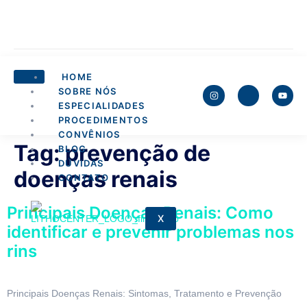
HOME
SOBRE NÓS
ESPECIALIDADES
PROCEDIMENTOS
CONVÊNIOS
Tag:
prevenção de
BLOG
DÚVIDAS
doenças renais
CONTATO
Principais Doenças Renais: Como
X
identificar e prevenir problemas nos
rins
Principais Doenças Renais: Sintomas, Tratamento e Prevenção