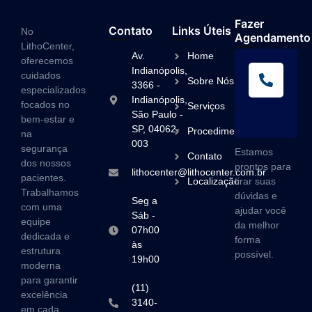
Fazer
Contato
Links Úteis
No
Agendamento
LithoCenter,
Av.
Home
oferecemos
L
Indianópolis,
cuidados
Sobre Nós
A
3366 -
especializados
Indianópolis,
(1
focados no
Serviços
São Paulo -
3
bem-estar e
SP, 04062-
Procedimentos
na
003
segurança
Estamos
Contato
dos nossos
prontos para
lithocenter@lithocenter.com.br
pacientes.
Localização
tirar suas
Trabalhamos
dúvidas e
Seg a
com uma
ajudar você
Sáb -
equipe
da melhor
07h00
dedicada e
forma
às
estrutura
possível.
19h00
moderna
para garantir
(11)
excelência
3140-
em cada