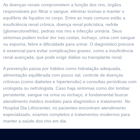
As doenças renais comprometem a função dos rins, órgãos
responsáveis por filtrar o sangue, eliminar toxinas e manter o
equilíbrio de líquidos no corpo. Entre as mais comuns estão a
insuficiência renal crônica, doença renal policística, nefrite
(glomerulonefrite), pedras nos rins e infecção urinária. Seus
sintomas podem incluir dor nas costas, inchaço, urina com sangue
ou espuma, febre e dificuldade para urinar. O diagnóstico precoce
é essencial para evitar complicações graves, como a insuficiência
renal avançada, que pode exigir diálise ou transplante renal.
A prevenção passa por hábitos como hidratação adequada,
alimentação equilibrada com pouco sal, controle de doenças
crônicas (como diabetes e hipertensão) e consultas periódicas com
urologista ou nefrologista. Caso haja sintomas como dor lombar
persistente, sangue na urina ou inchaço, é fundamental buscar
atendimento médico imediato para diagnóstico e tratamento. No
Hospital Dia Lithocenter, os pacientes encontram atendimento
especializado, exames completos e tratamentos modernos para
manter a saúde dos rins em dia.