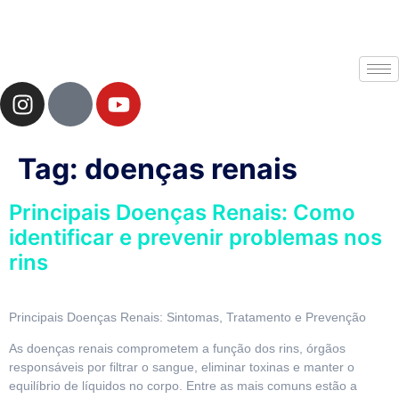
Tag:
doenças renais
Principais Doenças Renais: Como
identificar e prevenir problemas nos
rins
Principais Doenças Renais: Sintomas, Tratamento e Prevenção
As doenças renais comprometem a função dos rins, órgãos
responsáveis por filtrar o sangue, eliminar toxinas e manter o
equilíbrio de líquidos no corpo. Entre as mais comuns estão a