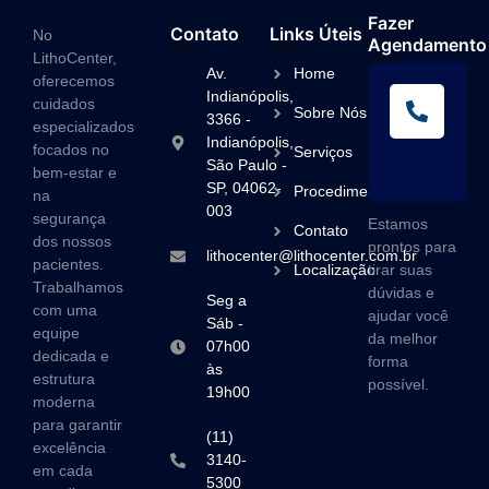
Fazer
Contato
Links Úteis
No
Agendamento
LithoCenter,
Av.
Home
oferecemos
L
Indianópolis,
cuidados
Sobre Nós
A
3366 -
especializados
Indianópolis,
(1
focados no
Serviços
São Paulo -
3
bem-estar e
SP, 04062-
Procedimentos
na
003
segurança
Estamos
Contato
dos nossos
prontos para
lithocenter@lithocenter.com.br
pacientes.
Localização
tirar suas
Trabalhamos
dúvidas e
Seg a
com uma
ajudar você
Sáb -
equipe
da melhor
07h00
dedicada e
forma
às
estrutura
possível.
19h00
moderna
para garantir
(11)
excelência
3140-
em cada
5300