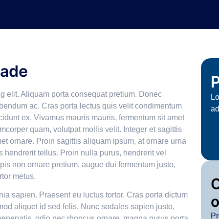
dade
P
ng elit. Aliquam porta consequat pretium. Donec
Lo
ibendum ac. Cras porta lectus quis velit condimentum
ad
incidunt ex. Vivamus mauris mauris, fermentum sit amet
mcorper quam, volutpat mollis velit. Integer et sagittis
amet ornare. Proin sagittis aliquam ipsum, at ornare urna
hendrerit tellus. Proin nulla purus, hendrerit vel
turpis non ornare pretium, augue dui fermentum justo,
rtor metus.
nia sapien. Praesent eu luctus tortor. Cras porta dictum
o
mod aliquet id sed felis. Nunc sodales sapien justo,
Pr
 venenatis, odio nec rhoncus ornare, magna purus porta