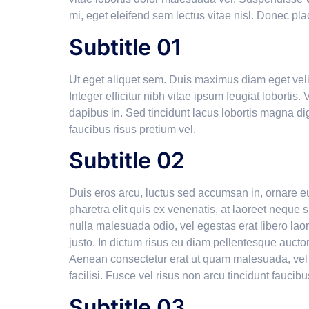
mi, eget eleifend sem lectus vitae nisl. Donec pla
Subtitle 01
Ut eget aliquet sem. Duis maximus diam eget velit s
Integer efficitur nibh vitae ipsum feugiat lobortis
dapibus in. Sed tincidunt lacus lobortis magna dig
faucibus risus pretium vel.
Subtitle 02
Duis eros arcu, luctus sed accumsan in, ornare e
pharetra elit quis ex venenatis, at laoreet neque su
nulla malesuada odio, vel egestas erat libero laor
justo. In dictum risus eu diam pellentesque auctor
Aenean consectetur erat ut quam malesuada, vel 
facilisi. Fusce vel risus non arcu tincidunt faucibu
Subtitle 03