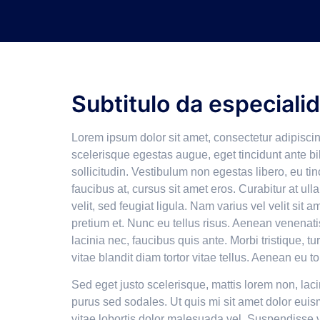
Subtitulo da especiali
Lorem ipsum dolor sit amet, consectetur adipisci
scelerisque egestas augue, eget tincidunt ante b
sollicitudin. Vestibulum non egestas libero, eu t
faucibus at, cursus sit amet eros. Curabitur at ulla
velit, sed feugiat ligula. Nam varius vel velit sit 
pretium et. Nunc eu tellus risus. Aenean venenatis 
lacinia nec, faucibus quis ante. Morbi tristique, 
vitae blandit diam tortor vitae tellus. Aenean eu to
Sed eget justo scelerisque, mattis lorem non, laci
purus sed sodales. Ut quis mi sit amet dolor euis
vitae lobortis dolor malesuada vel. Suspendisse