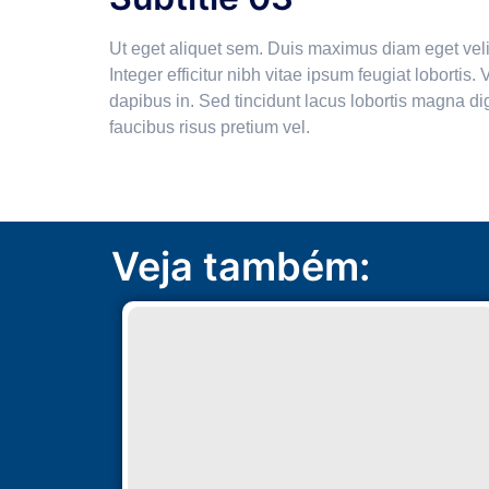
Ut eget aliquet sem. Duis maximus diam eget velit s
Integer efficitur nibh vitae ipsum feugiat lobortis
dapibus in. Sed tincidunt lacus lobortis magna dig
faucibus risus pretium vel.
Veja também: