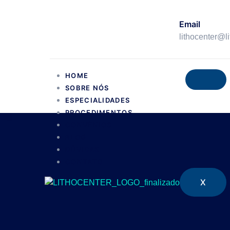
Email
lithocenter@l
HOME
SOBRE NÓS
ESPECIALIDADES
PROCEDIMENTOS
CONVÊNIOS
BLOG
DÚVIDAS
CONTATO
X