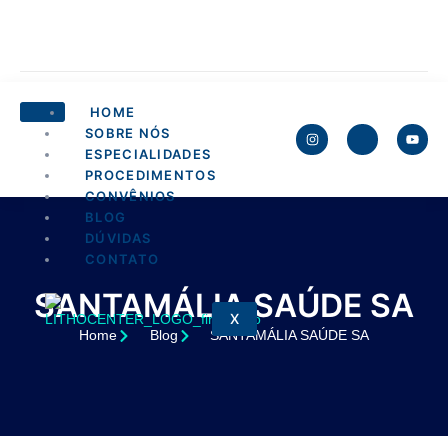
HOME
SOBRE NÓS
ESPECIALIDADES
PROCEDIMENTOS
CONVÊNIOS
BLOG
DÚVIDAS
CONTATO
SANTAMÁLIA SAÚDE SA
X
Home
Blog
SANTAMÁLIA SAÚDE SA