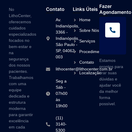
Fazer
Contato
Links Úteis
No
Agendamento
LithoCenter,
Av.
Home
oferecemos
L
Indianópolis,
cuidados
Sobre Nós
A
3366 -
especializados
Indianópolis,
(1
focados no
Serviços
São Paulo -
3
bem-estar e
SP, 04062-
Procedimentos
na
003
segurança
Estamos
Contato
dos nossos
prontos para
lithocenter@lithocenter.com.br
pacientes.
Localização
tirar suas
Trabalhamos
dúvidas e
Seg a
com uma
ajudar você
Sáb -
equipe
da melhor
07h00
dedicada e
forma
às
estrutura
possível.
19h00
moderna
para garantir
(11)
excelência
3140-
em cada
5300