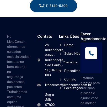
(11) 3140-5300
Fazer
Contato
Links Úteis
No
Agendamento
LithoCenter,
Av.
Home
oferecemos
L
Indianópolis,
cuidados
Sobre Nós
A
3366 -
especializados
Indianópolis,
(1
focados no
Serviços
São Paulo -
3
bem-estar e
SP, 04062-
Procedimentos
na
003
segurança
Estamos
Contato
dos nossos
prontos para
lithocenter@lithocenter.com.br
pacientes.
Localização
tirar suas
Trabalhamos
dúvidas e
Seg a
com uma
ajudar você
Sáb -
equipe
da melhor
07h00
dedicada e