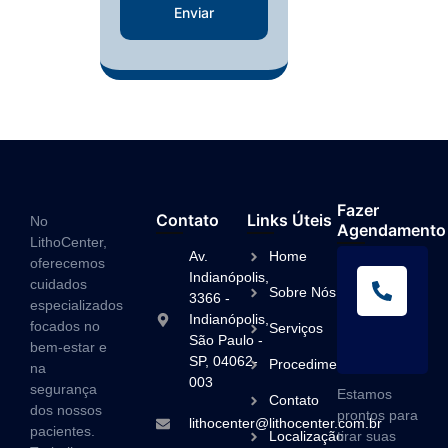
Enviar
Fazer
Contato
Links Úteis
No
Agendamento
LithoCenter,
Av.
Home
oferecemos
L
Indianópolis,
cuidados
Sobre Nós
A
3366 -
especializados
Indianópolis,
(1
focados no
Serviços
São Paulo -
3
bem-estar e
SP, 04062-
Procedimentos
na
003
segurança
Estamos
Contato
dos nossos
prontos para
lithocenter@lithocenter.com.br
pacientes.
Localização
tirar suas