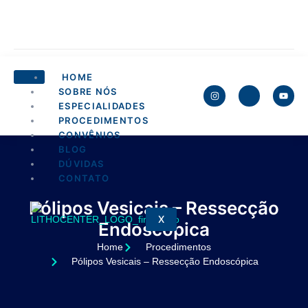
HOME
SOBRE NÓS
ESPECIALIDADES
PROCEDIMENTOS
CONVÊNIOS
BLOG
DÚVIDAS
CONTATO
Pólipos Vesicais – Ressecção
X
Endoscópica
Home
Procedimentos
Pólipos Vesicais – Ressecção Endoscópica