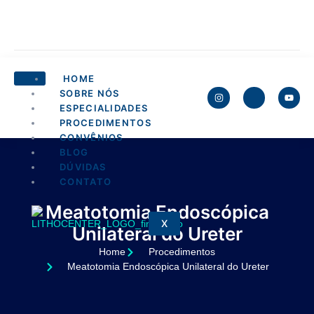
HOME
SOBRE NÓS
ESPECIALIDADES
PROCEDIMENTOS
CONVÊNIOS
BLOG
DÚVIDAS
CONTATO
Meatotomia Endoscópica
X
Unilateral do Ureter
Home
Procedimentos
Meatotomia Endoscópica Unilateral do Ureter