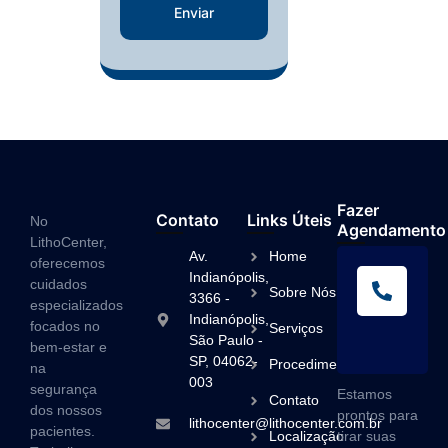
Enviar
Fazer
Contato
Links Úteis
No
Agendamento
LithoCenter,
Av.
Home
oferecemos
L
Indianópolis,
cuidados
Sobre Nós
A
3366 -
especializados
Indianópolis,
(1
focados no
Serviços
São Paulo -
3
bem-estar e
SP, 04062-
Procedimentos
na
003
segurança
Estamos
Contato
dos nossos
prontos para
lithocenter@lithocenter.com.br
pacientes.
Localização
tirar suas