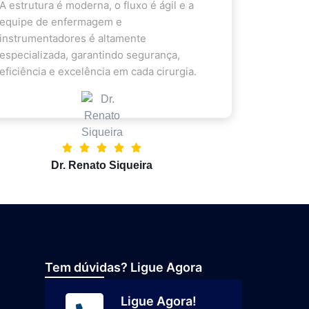
A estrutura é moderna, o fluxo é ágil e a
equipe de enfermagem e
instrumentadores é altamente
especializada, garantindo segurança,
eficiência e excelência em cada cirurgia.
Dr. Renato Siqueira
Tem dúvidas? Ligue Agora
Ligue Agora!