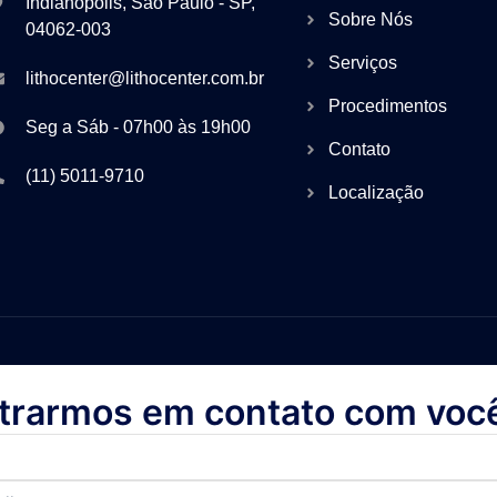
Indianópolis, São Paulo - SP,
Sobre Nós
04062-003
Serviços
lithocenter@lithocenter.com.br
Procedimentos
Seg a Sáb - 07h00 às 19h00
Contato
(11) 5011-9710
Localização
trarmos em contato com voc