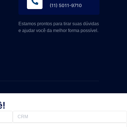
(11) 5011-9710
Estamos prontos para tirar suas dúvidas
e ajudar você da melhor forma possível.
ê!