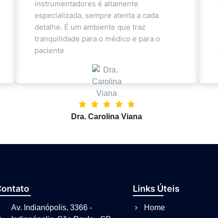
instrumentadores é altamente
especializada, sempre atenta a cada
detalhe. É um ambiente que traz
tranquilidade para o médico e para o
paciente
Dra. Carolina Viana
Contato
Links Úteis
Av. Indianópolis, 3366 -
Home