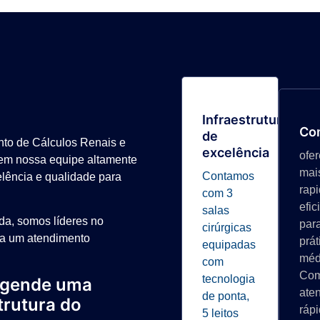
Infraestrutura
Co
de
nto de Cálculos Renais e
excelência
ofe
em nossa equipe altamente
mai
Contamos
elência e qualidade para
rap
com 3
efic
salas
da, somos líderes no
par
cirúrgicas
ra um atendimento
prát
equipadas
méd
com
Co
tecnologia
 Agende uma
ate
de ponta,
trutura do
ráp
5 leitos