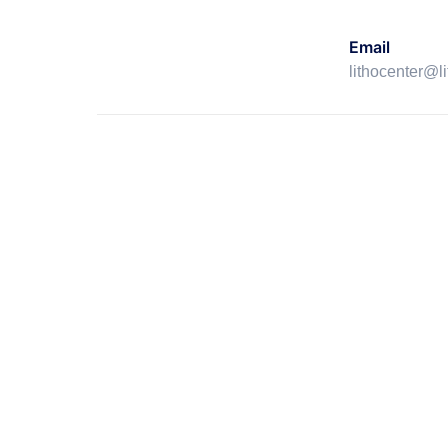
Email
lithocenter@l
Seja um méd
parceiro