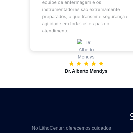
equipe de enfermagem e os
instrumentadores são extremamente
preparados, o que transmite segurança e
agilidade em todas as etapas do
atendimento.
Dr. Alberto Mendys
No LithoCenter, oferecemos cuidados