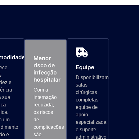
modidade
Menor
risco de
Equipe
rece
infecção
s
Disponibilizamos
hospitalar
idez e
salas
iência
Com a
cirúrgicas
a sua
internação
completas,
ica
reduzida,
equipe de
ica.
os riscos
apoio
m um
de
especializada
ndimento
complicações
e suporte
ido e
são
administrativo