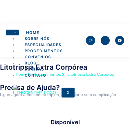
HOME
SOBRE NÓS
ESPECIALIDADES
PROCEDIMENTOS
CONVÊNIOS
BLOG
Litotripsia Extra Corpórea
DÚVIDAS
Home
Procedimentos
Litotripsia Extra Corpórea
CONTATO
Precisa de Ajuda?
X
Ligue agora atendimento rápido, acolhedor e sem complicação.
Disponível