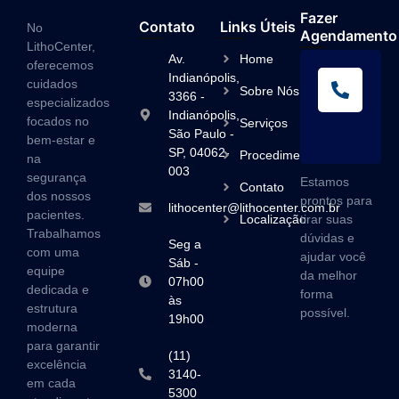
Fazer
Contato
Links Úteis
No
Agendamento
LithoCenter,
Av.
Home
oferecemos
L
Indianópolis,
cuidados
Sobre Nós
A
3366 -
especializados
Indianópolis,
(1
focados no
Serviços
São Paulo -
3
bem-estar e
SP, 04062-
Procedimentos
na
003
segurança
Estamos
Contato
dos nossos
prontos para
lithocenter@lithocenter.com.br
pacientes.
Localização
tirar suas
Trabalhamos
dúvidas e
Seg a
com uma
ajudar você
Sáb -
equipe
da melhor
07h00
dedicada e
forma
às
estrutura
possível.
19h00
moderna
para garantir
(11)
excelência
3140-
em cada
5300