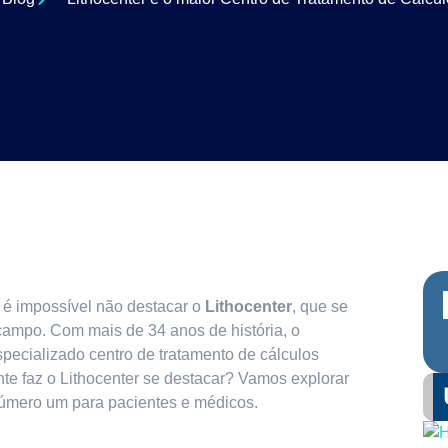
, é impossível não destacar o
Lithocenter
, que se
 campo. Com mais de 34 anos de história, o
pecializado centro de tratamento de cálculos
nte faz o Lithocenter se destacar? Vamos explorar
número um para pacientes e médicos.