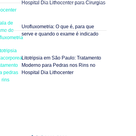
Hospital Dia Lithocenter para Cirurgias
Urofluxometria: O que é, para que
serve e quando o exame é indicado
Litotripsia em São Paulo: Tratamento
Moderno para Pedras nos Rins no
Hospital Dia Lithocenter
Fale Conosco
Estamos prontos para tirar suas dúvidas e
ajudar você da melhor forma possível.