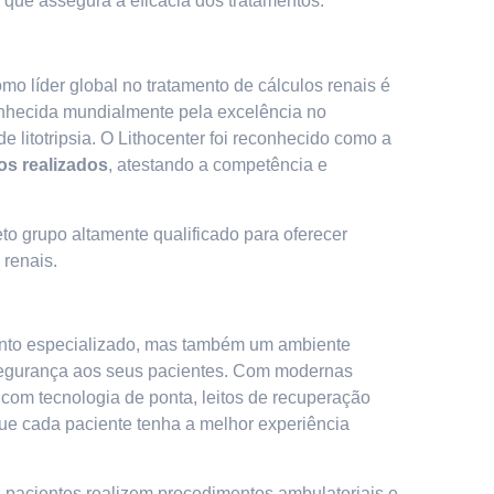
que assegura a eficácia dos tratamentos.
mo líder global no tratamento de cálculos renais é
onhecida mundialmente pela excelência no
 litotripsia. O Lithocenter foi reconhecido como a
os realizados
, atestando a competência e
to grupo altamente qualificado para oferecer
 renais.
ento especializado, mas também um ambiente
 segurança aos seus pacientes. Com modernas
 com tecnologia de ponta, leitos de recuperação
que cada paciente tenha a melhor experiência
 pacientes realizem procedimentos ambulatoriais e