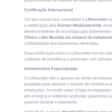
proporcionando um padrão de qualidade superior 
Certificação Internacional
Um dos marcos que consolidam o
Lithocenter
co
a certificação pela
Dornier Medizintechnik
, rec
desenvolvimento de tecnologia para tratamentos de
Clínica Líder Mundial em número de tratament
confiabilidade dos tratamentos oferecidos.
Essa certificação coloca o Lithocenter em um sele
cuidados de excelência a pacientes com cálculos
Infraestrutura Especializada
O Lithocenter não é apenas um centro de tratam
projetado para oferecer o máximo de conforto e
instalações, incluindo salas cirúrgicas equipadas
pós-cirúrgica e ambiente acolhedor, garantimos 
possível durante o tratamento.
Além disso, a nosso
Hospital Dia
permite que os