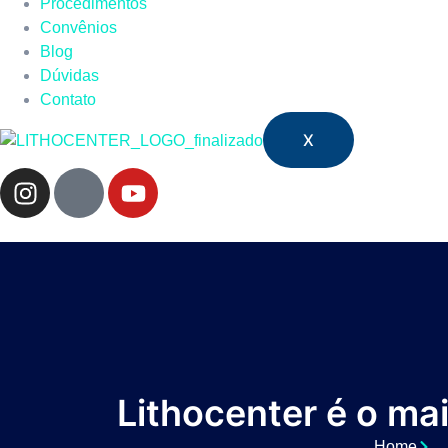
Procedimentos
Convênios
Blog
Dúvidas
Contato
X
Lithocenter é o ma
Home