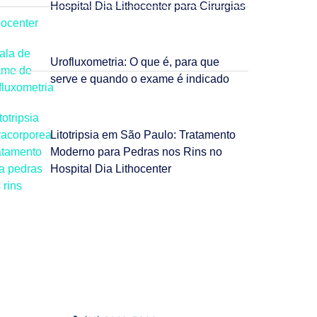
Hospital Dia Lithocenter para Cirurgias
Urofluxometria: O que é, para que
serve e quando o exame é indicado
Litotripsia em São Paulo: Tratamento
Moderno para Pedras nos Rins no
Hospital Dia Lithocenter
Fale Conosco
Estamos prontos para tirar suas dúvidas e
ajudar você da melhor forma possível.