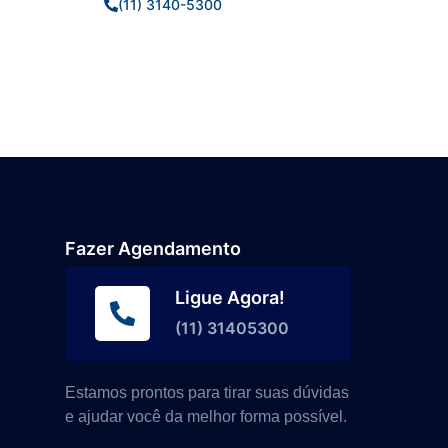
(11) 3140-5300
Fazer Agendamento
Ligue Agora!
(11) 31405300
Estamos prontos para tirar suas dúvidas
e ajudar você da melhor forma possível.