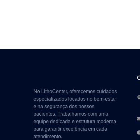
No LithoCenter, oferecemos cuidados
especializados focados no bem-estar
e na segurança dos nossos
pacientes. Trabalhamos com uma
equipe dedicada e estrutura moderna
para garantir excelência em cada
atendimento.