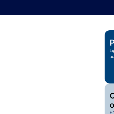
P
Li
ac
o
Pr