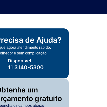
recisa de Ajuda?
gue agora atendimento rápido,
olhedor e sem complicação.
Disponível
11 3140-5300
Obtenha um
rçamento gratuito
eencha os campos abaixo