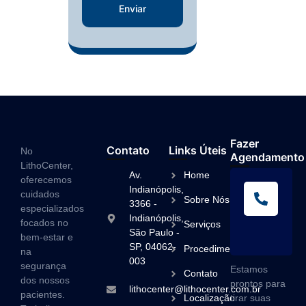
Enviar
Fazer
Contato
Links Úteis
No
Agendamento
LithoCenter,
Av.
Home
oferecemos
L
Indianópolis,
cuidados
Sobre Nós
A
3366 -
especializados
Indianópolis,
(1
focados no
Serviços
São Paulo -
3
bem-estar e
SP, 04062-
Procedimentos
na
003
segurança
Estamos
Contato
dos nossos
prontos para
lithocenter@lithocenter.com.br
pacientes.
Localização
tirar suas