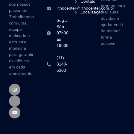
Contato
dos nossos
prontos para
lithocenter@lithocenter.com.br
pacientes.
Localização
tirar suas
Trabalhamos
dúvidas e
Seg a
com uma
ajudar você
Sáb -
equipe
da melhor
07h00
dedicada e
forma
às
estrutura
possível.
19h00
moderna
para garantir
(11)
excelência
3140-
em cada
5300
atendimento.