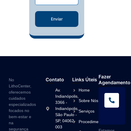
Enviar
Fazer
Contato
Links Úteis
No
Agendamento
LithoCenter,
Av.
Home
oferecemos
L
Indianópolis,
cuidados
Sobre Nós
A
3366 -
especializados
Indianópolis,
(1
focados no
Serviços
São Paulo -
3
bem-estar e
SP, 04062-
Procedimentos
na
003
segurança
Estamos