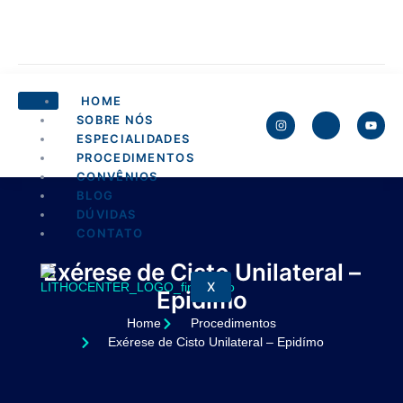
HOME
SOBRE NÓS
ESPECIALIDADES
PROCEDIMENTOS
CONVÊNIOS
BLOG
DÚVIDAS
CONTATO
Exérese de Cisto Unilateral –
X
Epidímo
Home
Procedimentos
Exérese de Cisto Unilateral – Epidímo