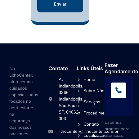
Enviar
Fazer
Contato
Links Úteis
No
Agendamento
LithoCenter,
Av.
Home
oferecemos
L
Indianópolis,
cuidados
Sobre Nós
A
3366 -
especializados
Indianópolis,
(1
focados no
Serviços
São Paulo -
3
bem-estar e
SP, 04062-
Procedimentos
na
003
segurança
Estamos
Contato
dos nossos
prontos para
lithocenter@lithocenter.com.br
pacientes.
Localização
tirar suas