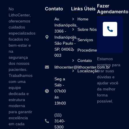
Fazer
Contato
Links Úteis
No
Agendamento
LithoCenter,
Av.
Home
oferecemos
L
Indianópolis,
cuidados
Sobre Nós
A
3366 -
especializados
Indianópolis,
(1
focados no
Serviços
São Paulo -
3
bem-estar e
SP, 04062-
Procedimentos
na
003
segurança
Estamos
Contato
dos nossos
prontos para
lithocenter@lithocenter.com.br
pacientes.
Localização
tirar suas
Trabalhamos
dúvidas e
Seg a
com uma
ajudar você
Sáb -
equipe
da melhor
07h00
dedicada e
forma
às
estrutura
possível.
19h00
moderna
para garantir
(11)
excelência
3140-
em cada
5300