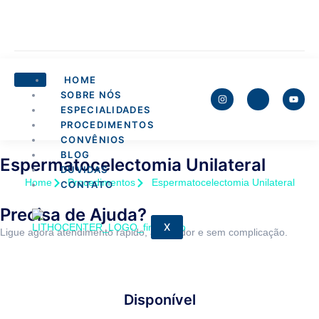
HOME
SOBRE NÓS
ESPECIALIDADES
PROCEDIMENTOS
CONVÊNIOS
BLOG
Espermatocelectomia Unilateral
DÚVIDAS
Home
Procedimentos
Espermatocelectomia Unilateral
CONTATO
Precisa de Ajuda?
X
Ligue agora atendimento rápido, acolhedor e sem complicação.
Disponível