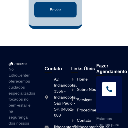
Enviar
Fazer
Contato
Links Úteis
No
Agendamento
LithoCenter,
Av.
Home
oferecemos
L
Indianópolis,
cuidados
Sobre Nós
A
3366 -
especializados
Indianópolis,
(1
focados no
Serviços
São Paulo -
3
bem-estar e
SP, 04062-
Procedimentos
na
003
segurança
Estamos
Contato
dos nossos
prontos para
lithocenter@lithocenter.com.br