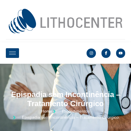
Epispadia sem Incontinência –
Tratamento Cirúrgico
Home
Procedimentos
Epispadia sem Incontinência – Tratamento Cirúrgico