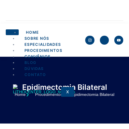
HOME
SOBRE NÓS
ESPECIALIDADES
PROCEDIMENTOS
CONVÊNIOS
BLOG
DÚVIDAS
CONTATO
Epidimectomia Bilateral
X
Home
Procedimentos
Epidimectomia Bilateral