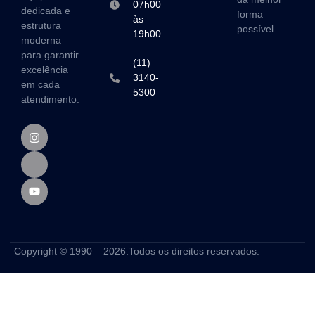
07h00
dedicada e
forma
às
estrutura
possível.
19h00
moderna
para garantir
(11)
excelência
3140-
em cada
5300
atendimento.
Copyright © 1990 – 2026.Todos os direitos reservados.