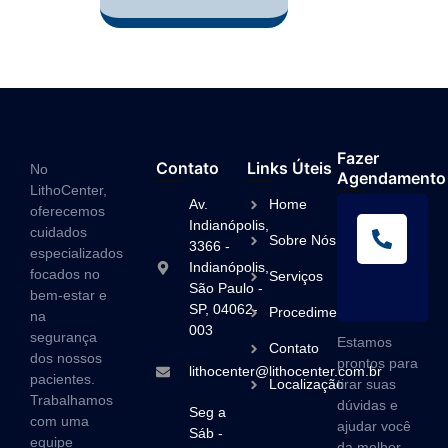
Fazer
Contato
Links Úteis
No
Agendamento
LithoCenter,
Av.
Home
oferecemos
L
Indianópolis,
cuidados
Sobre Nós
A
3366 -
especializados
Indianópolis,
(1
focados no
Serviços
São Paulo -
3
bem-estar e
SP, 04062-
Procedimentos
na
003
segurança
Estamos
Contato
dos nossos
prontos para
lithocenter@lithocenter.com.br
pacientes.
Localização
tirar suas
Trabalhamos
dúvidas e
Seg a
com uma
ajudar você
Sáb -
equipe
da melhor