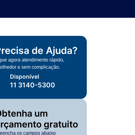
recisa de Ajuda?
gue agora atendimento rápido,
olhedor e sem complicação.
Disponível
11 3140-5300
Obtenha um
rçamento gratuito
eencha os campos abaixo