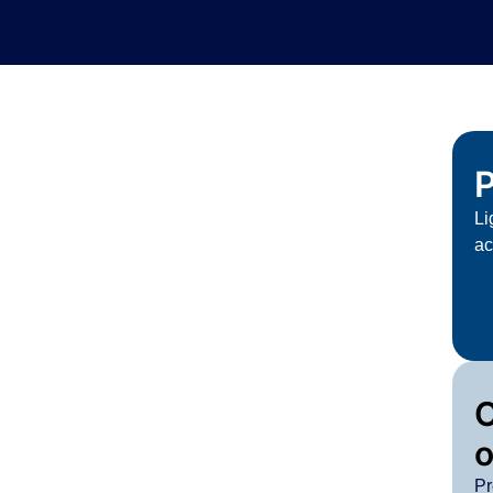
P
Li
ac
o
Pr