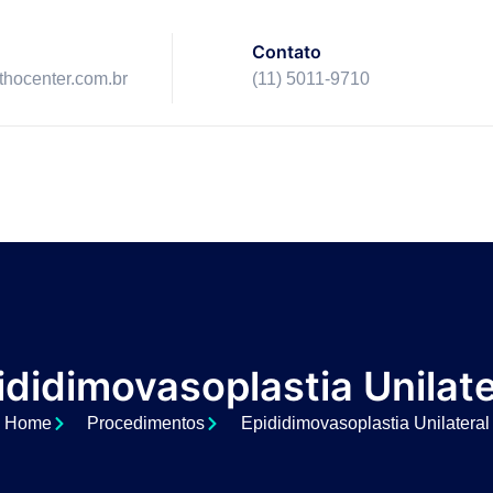
Contato
ithocenter.com.br
(11) 5011-9710
ididimovasoplastia Unilate
Home
Procedimentos
Epididimovasoplastia Unilateral