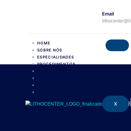
Email
lithocenter@l
HOME
SOBRE NÓS
ESPECIALIDADES
PROCEDIMENTOS
CONVÊNIOS
BLOG
DÚVIDAS
CONTATO
Ep
X