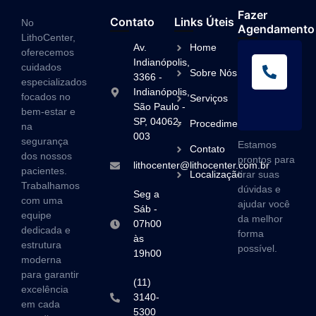
Fazer
Contato
Links Úteis
No
Agendamento
LithoCenter,
Av.
Home
oferecemos
L
Indianópolis,
cuidados
Sobre Nós
A
3366 -
especializados
Indianópolis,
(1
focados no
Serviços
São Paulo -
3
bem-estar e
SP, 04062-
Procedimentos
na
003
segurança
Estamos
Contato
dos nossos
prontos para
lithocenter@lithocenter.com.br
pacientes.
Localização
tirar suas
Trabalhamos
dúvidas e
Seg a
com uma
ajudar você
Sáb -
equipe
da melhor
07h00
dedicada e
forma
às
estrutura
possível.
19h00
moderna
para garantir
(11)
excelência
3140-
em cada
5300