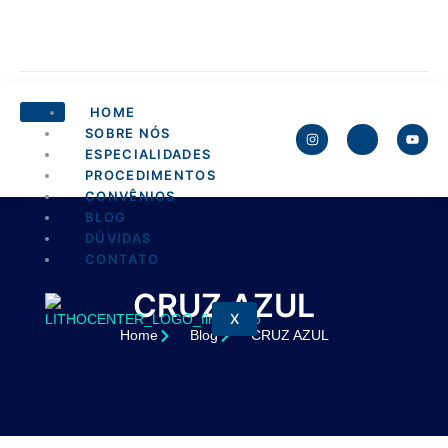
HOME
SOBRE NÓS
ESPECIALIDADES
PROCEDIMENTOS
CONVÊNIOS
BLOG
DÚVIDAS
CONTATO
CRUZ AZUL
X
Home
Blog
CRUZ AZUL