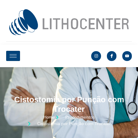
Cistostomia por Punção com
Trocater
Home
Procedimentos
Cistostomia por Punção com Trocater