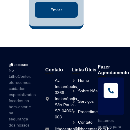
Enviar
Fazer
Contato
Links Úteis
No
Agendamento
LithoCenter,
Av.
Home
oferecemos
L
Indianópolis,
cuidados
Sobre Nós
A
3366 -
especializados
Indianópolis,
(1
focados no
Serviços
São Paulo -
3
bem-estar e
SP, 04062-
Procedimentos
na
003
segurança
Estamos
Contato
dos nossos
prontos para
lithocenter@lithocenter.com.br