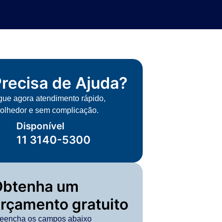
recisa de Ajuda?
gue agora atendimento rápido,
olhedor e sem complicação.
Disponível
11 3140-5300
Obtenha um
rçamento gratuito
eencha os campos abaixo