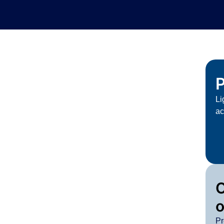
P
Li
ac
o
Pr