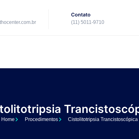
Contato
ithocenter.com.br
(11) 5011-9710
tolitotripsia Trancistoscó
Home
Procedimentos
Cistolitotripsia Trancistoscópica