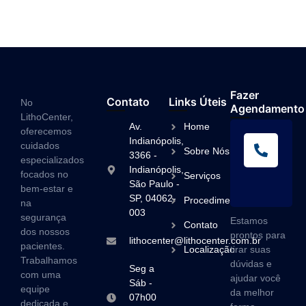
Fazer
Contato
Links Úteis
No
Agendamento
LithoCenter,
Av.
Home
oferecemos
L
Indianópolis,
cuidados
Sobre Nós
A
3366 -
especializados
Indianópolis,
(1
focados no
Serviços
São Paulo -
3
bem-estar e
SP, 04062-
Procedimentos
na
003
segurança
Estamos
Contato
dos nossos
prontos para
lithocenter@lithocenter.com.br
pacientes.
Localização
tirar suas
Trabalhamos
dúvidas e
Seg a
com uma
ajudar você
Sáb -
equipe
da melhor
07h00
dedicada e