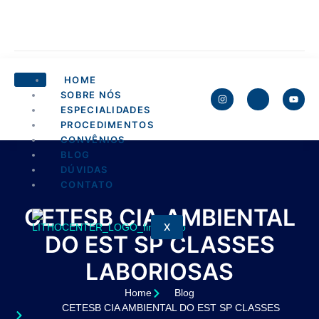
HOME
SOBRE NÓS
ESPECIALIDADES
PROCEDIMENTOS
CONVÊNIOS
BLOG
DÚVIDAS
CONTATO
CETESB CIA AMBIENTAL
X
DO EST SP CLASSES
LABORIOSAS
Home
Blog
CETESB CIA AMBIENTAL DO EST SP CLASSES