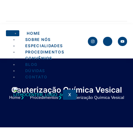
HOME
SOBRE NÓS
ESPECIALIDADES
PROCEDIMENTOS
CONVÊNIOS
BLOG
DÚVIDAS
CONTATO
Cauterização Química Vesical
X
Home
Procedimentos
Cauterização Química Vesical