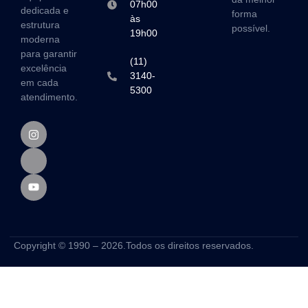
07h00
dedicada e
forma
às
estrutura
possível.
19h00
moderna
para garantir
(11)
excelência
3140-
em cada
5300
atendimento.
Copyright © 1990 – 2026.Todos os direitos reservados.