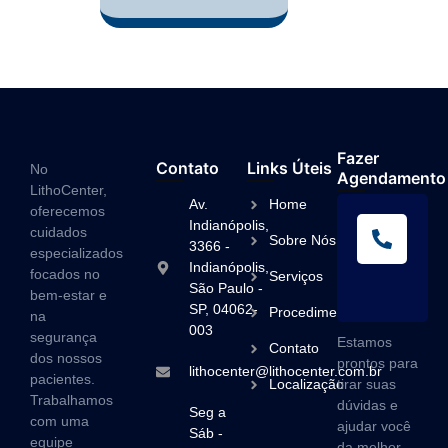
Fazer
Contato
Links Úteis
No
Agendamento
LithoCenter,
Av.
Home
oferecemos
L
Indianópolis,
cuidados
Sobre Nós
A
3366 -
especializados
Indianópolis,
(1
focados no
Serviços
São Paulo -
3
bem-estar e
SP, 04062-
Procedimentos
na
003
segurança
Estamos
Contato
dos nossos
prontos para
lithocenter@lithocenter.com.br
pacientes.
Localização
tirar suas
Trabalhamos
dúvidas e
Seg a
com uma
ajudar você
Sáb -
equipe
da melhor