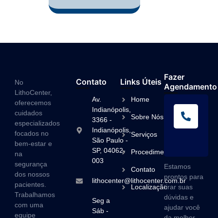
Fazer
Contato
Links Úteis
No
Agendamento
LithoCenter,
Av.
Home
oferecemos
L
Indianópolis,
cuidados
Sobre Nós
A
3366 -
especializados
Indianópolis,
(1
focados no
Serviços
São Paulo -
3
bem-estar e
SP, 04062-
Procedimentos
na
003
segurança
Estamos
Contato
dos nossos
prontos para
lithocenter@lithocenter.com.br
pacientes.
Localização
tirar suas
Trabalhamos
dúvidas e
Seg a
com uma
ajudar você
Sáb -
equipe
da melhor