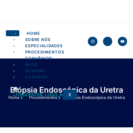
HOME
SOBRE NÓS
ESPECIALIDADES
PROCEDIMENTOS
CONVÊNIOS
BLOG
DÚVIDAS
CONTATO
Biópsia Endoscópica da Uretra
X
Home
Procedimentos
Biópsia Endoscópica da Uretra