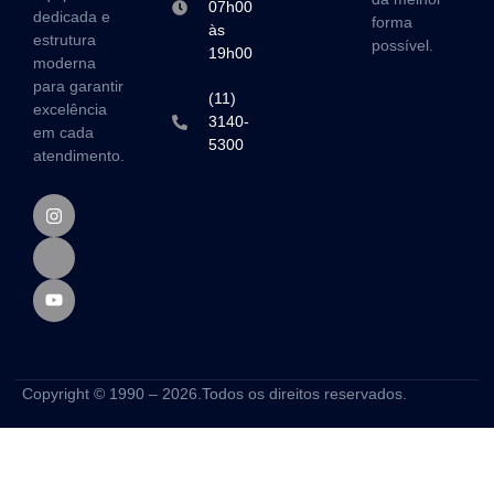
07h00
dedicada e
forma
às
estrutura
possível.
19h00
moderna
para garantir
(11)
excelência
3140-
em cada
5300
atendimento.
Copyright © 1990 – 2026.Todos os direitos reservados.