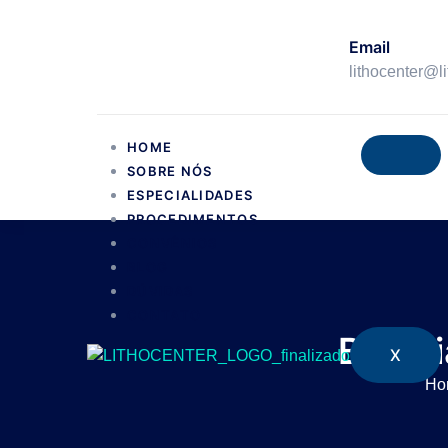
Email
lithocenter@l
HOME
SOBRE NÓS
ESPECIALIDADES
PROCEDIMENTOS
CONVÊNIOS
BLOG
DÚVIDAS
CONTATO
Biópsi
X
Ho