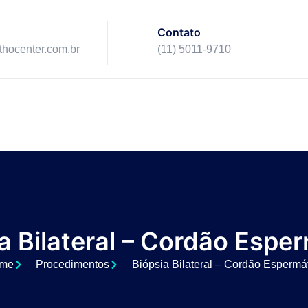
Contato
ithocenter.com.br
(11) 5011-9710
a Bilateral – Cordão Espe
me
Procedimentos
Biópsia Bilateral – Cordão Espermá