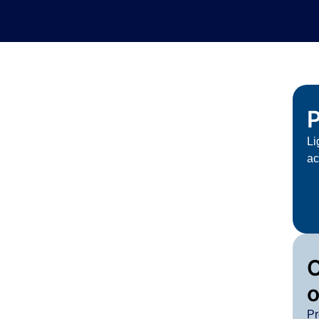
P
Li
ac
o
Pr