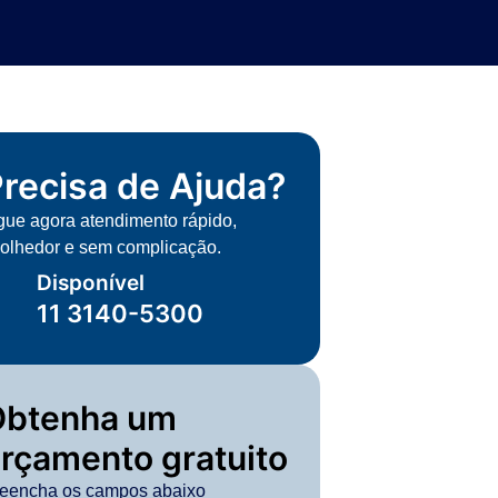
recisa de Ajuda?
gue agora atendimento rápido,
olhedor e sem complicação.
Disponível
11 3140-5300
Obtenha um
rçamento gratuito
eencha os campos abaixo