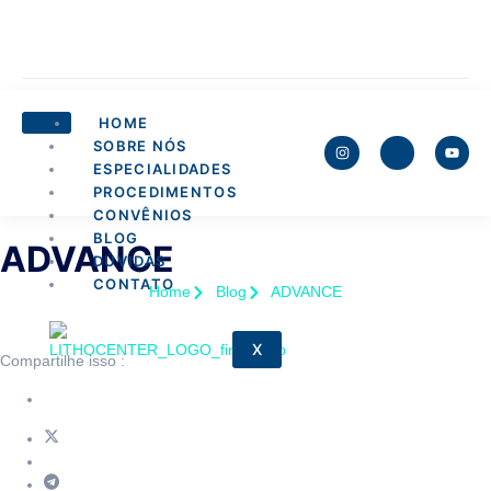
HOME
SOBRE NÓS
ESPECIALIDADES
PROCEDIMENTOS
CONVÊNIOS
BLOG
ADVANCE
DÚVIDAS
CONTATO
Home
Blog
ADVANCE
X
Compartilhe isso :