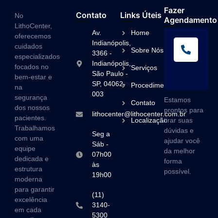
Fazer
Contato
Links Úteis
No
Agendamento
LithoCenter,
Av.
Home
oferecemos
L
Indianópolis,
cuidados
Sobre Nós
A
3366 -
especializados
Indianópolis,
(1
focados no
Serviços
São Paulo -
3
bem-estar e
SP, 04062-
Procedimentos
na
003
segurança
Estamos
Contato
dos nossos
prontos para
lithocenter@lithocenter.com.br
pacientes.
Localização
tirar suas
Trabalhamos
dúvidas e
Seg a
com uma
ajudar você
Sáb -
equipe
da melhor
07h00
dedicada e
forma
às
estrutura
possível.
19h00
moderna
para garantir
(11)
excelência
3140-
em cada
5300