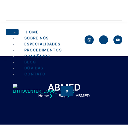
HOME
SOBRE NÓS
ESPECIALIDADES
PROCEDIMENTOS
CONVÊNIOS
BLOG
DÚVIDAS
CONTATO
ABMED
X
Home
Blog
ABMED