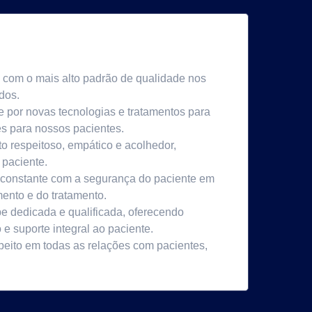
om o mais alto padrão de qualidade nos
dos.
 por novas tecnologias e tratamentos para
es para nossos pacientes.
 respeitoso, empático e acolhedor,
 paciente.
onstante com a segurança do paciente em
ento e do tratamento.
e dedicada e qualificada, oferecendo
 suporte integral ao paciente.
peito em todas as relações com pacientes,
.