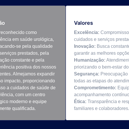
ão
Valores
 reconhecido como
Excelência:
Compromisso c
rência em saúde urológica,
cuidados e serviços presta
acando-se pela qualidade
Inovação:
Busca constante
serviços prestados, pela
garantir as melhores opçõ
ação constante e pela
Humanização:
Atendimento
riência positiva dos nossos
priorizando o bem-estar do
entes. Almejamos expandir
Segurança:
Preocupação c
o impacto, proporcionando
todas as etapas do atendim
so a cuidados de saúde de
Comprometimento:
Equip
lência, com um centro
acompanhamento contínuo e
rgico moderno e equipe
Ética:
Transparência e res
mente qualificada.
familiares e colaboradores