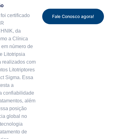
ão
foi certificado
Fale Conosco agora!
ER
HNIK, da
mo a Clínica
l em número de
 Litotripsia
a realizados com
os Litotriptores
ct Sigma. Essa
testa a
a confiabilidade
ratamentos, além
ossa posição
ia global no
tecnologia
ratamento de