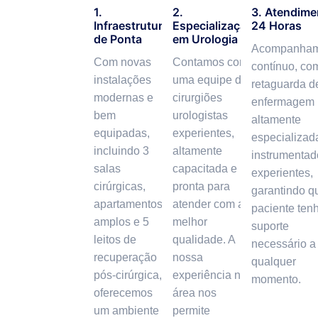
1.
2.
3. Atendime
Infraestrutura
Especialização
24 Horas
de Ponta
em Urologia
Acompanham
Com novas
Contamos com
contínuo, co
instalações
uma equipe de
retaguarda d
modernas e
cirurgiões
enfermagem
bem
urologistas
altamente
equipadas,
experientes,
especializad
incluindo 3
altamente
instrumentad
salas
capacitada e
experientes,
cirúrgicas,
pronta para
garantindo q
apartamentos
atender com a
paciente ten
amplos e 5
melhor
suporte
leitos de
qualidade. A
necessário a
recuperação
nossa
qualquer
pós-cirúrgica,
experiência na
momento.
oferecemos
área nos
um ambiente
permite