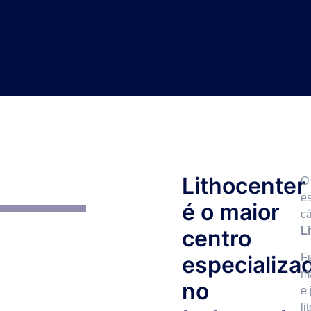
Lithocenter
e
é o maior
cá
centro
L
especializa
F
m
no
e 
li