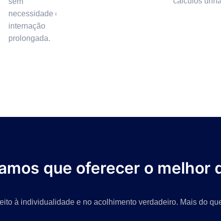
cálculos uriná
sem
necessidade de
internação
prolongada.
tamos que oferecer o melhor 
ito à individualidade e no acolhimento verdadeiro. Mais do que