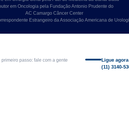
utor em Oncologia pela Fundação Antonio Prudente do
AC Camargo Câncer Center
respondente Estrangeiro da Associação Americana de Urolog
Ligue agora
primeiro passo: fale com a gente
(11) 3140-5