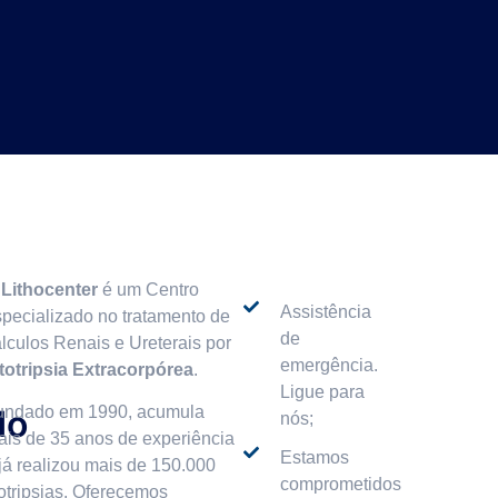
O
Lithocenter
é um Centro
Assistência
specializado no tratamento de
de
lculos Renais e Ureterais por
emergência.
itotripsia Extracorpórea
.
Ligue para
do
undado em 1990, acumula
nós;
ais de 35 anos de experiência
Estamos
já realizou mais de 150.000
comprometidos
totripsias. Oferecemos