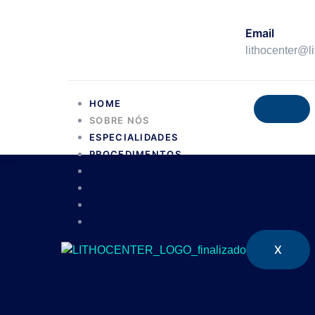
Email
lithocenter@l
HOME
SOBRE NÓS
ESPECIALIDADES
PROCEDIMENTOS
CONVÊNIOS
BLOG
DÚVIDAS
CONTATO
X