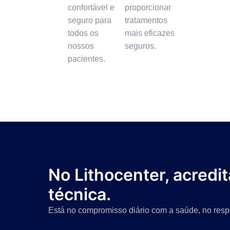
confortável e
proporcionar
seguro para
tratamentos
todos os
mais eficazes e
nossos
seguros.
pacientes.
No Lithocenter, acredi
técnica.
Está no compromisso diário com a saúde, no respe