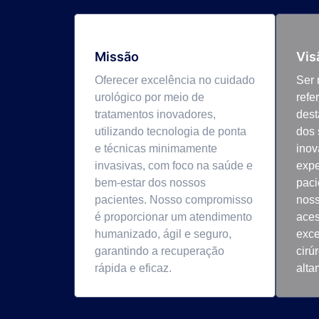
Missão
Vis
Oferecer excelência no cuidado
Ser
urológico por meio de
refe
tratamentos inovadores,
dest
utilizando tecnologia de ponta
dos 
e técnicas minimamente
inov
invasivas, com foco na saúde e
expe
bem-estar dos nossos
paci
pacientes. Nosso compromisso
noss
é proporcionar um atendimento
aces
humanizado, ágil e seguro,
exce
garantindo a recuperação
cirú
rápida e eficaz.
alta