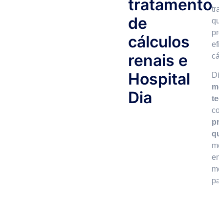
tratamento
t
de
q
p
cálculos
ef
renais e
cá
Hospital
D
m
Dia
t
c
p
q
m
en
m
p