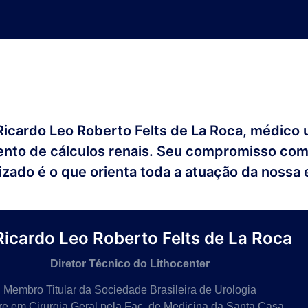
 Ricardo Leo Roberto Felts de La Roca, médico
ento de cálculos renais. Seu compromisso com
zado é o que orienta toda a atuação da nossa 
 Ricardo Leo Roberto Felts de La Roca
Diretor Técnico do Lithocenter
Membro Titular da Sociedade Brasileira de Urologia
re em Cirurgia Geral pela Fac. de Medicina da Santa Casa