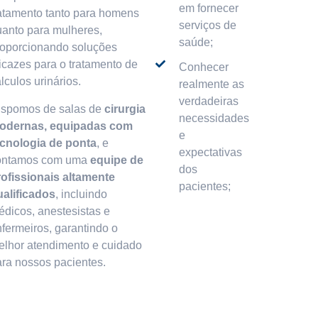
em fornecer
ratamento tanto para homens
serviços de
uanto para mulheres,
saúde;
roporcionando soluções
icazes para o tratamento de
Conhecer
lculos urinários.
realmente as
verdadeiras
ispomos de salas de
cirurgia
necessidades
odernas, equipadas com
e
ecnologia de ponta
, e
expectativas
ontamos com uma
equipe de
dos
rofissionais altamente
pacientes;
ualificados
, incluindo
édicos, anestesistas e
fermeiros, garantindo o
elhor atendimento e cuidado
ara nossos pacientes.