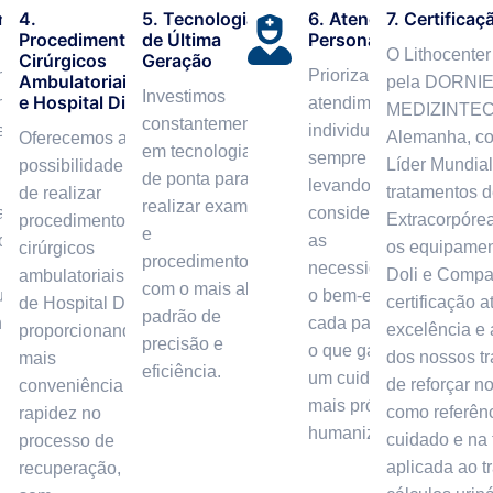
nto
4.
5. Tecnologia
6. Atenção
7. Certificaç
Procedimentos
de Última
Personalizada
O Lithocenter 
Cirúrgicos
Geração
ento
Priorizamos o
Ambulatoriais
pela DORNI
Investimos
e Hospital Dia
m
atendimento
MEDIZINTEC
constantemente
e
individualizado,
Alemanha, co
Oferecemos a
em tecnologia
sempre
Líder Mundia
possibilidade
de ponta para
levando em
tratamentos de
de realizar
realizar exames
a e
consideração
Extracorpóre
procedimentos
e
oras
as
os equipament
cirúrgicos
procedimentos
necessidades e
Doli e Compa
ambulatoriais e
com o mais alto
ue o
o bem-estar de
certificação a
de Hospital Dia,
padrão de
ha o
cada paciente,
excelência e 
proporcionando
precisão e
o que garante
dos nossos t
mais
eficiência.
um cuidado
de reforçar n
conveniência e
mais próximo e
como referênc
rapidez no
humanizado.
cuidado e na 
processo de
aplicada ao t
recuperação,