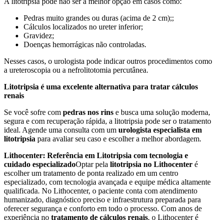
A litotripsia pode não ser a melhor opção em casos como:
Pedras muito grandes ou duras (acima de 2 cm);;
Cálculos localizados no ureter inferior;
Gravidez;
Doenças hemorrágicas não controladas.
Nesses casos, o urologista pode indicar outros procedimentos como
a ureteroscopia ou a nefrolitotomia percutânea.
Litotripsia é uma excelente alternativa para tratar cálculos
renais
Se você sofre com
pedras nos rins
e busca uma solução moderna,
segura e com recuperação rápida, a litotripsia pode ser o tratamento
ideal. Agende uma consulta com um
urologista especialista em
litotripsia
para avaliar seu caso e escolher a melhor abordagem.
Lithocenter: Referência em Litotripsia com tecnologia e
cuidado especializado
Optar pela
litotripsia no Lithocenter
é
escolher um tratamento de ponta realizado em um centro
especializado, com tecnologia avançada e equipe médica altamente
qualificada. No Lithocenter, o paciente conta com atendimento
humanizado, diagnóstico preciso e infraestrutura preparada para
oferecer segurança e conforto em todo o processo. Com anos de
experiência no
tratamento de cálculos renais
, o Lithocenter é