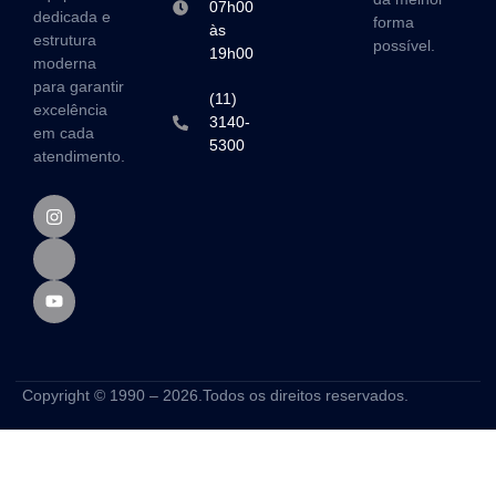
07h00
dedicada e
forma
às
estrutura
possível.
19h00
moderna
para garantir
(11)
excelência
3140-
em cada
5300
atendimento.
Copyright © 1990 – 2026.Todos os direitos reservados.