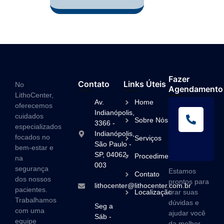
Fazer
Contato
Links Úteis
No
Agendamento
LithoCenter,
Av.
Home
oferecemos
L
Indianópolis,
cuidados
Sobre Nós
A
3366 -
especializados
Indianópolis,
(1
focados no
Serviços
São Paulo -
3
bem-estar e
SP, 04062-
Procedimentos
na
003
segurança
Estamos
Contato
dos nossos
prontos para
lithocenter@lithocenter.com.br
pacientes.
Localização
tirar suas
Trabalhamos
dúvidas e
Seg a
com uma
ajudar você
Sáb -
equipe
da melhor