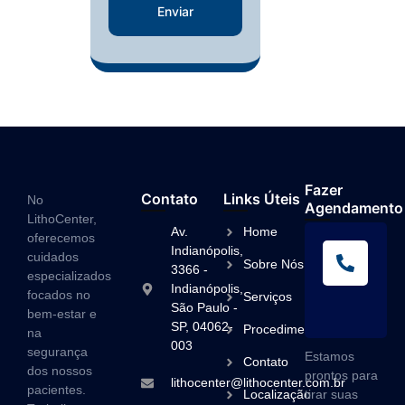
Enviar
Fazer
Contato
Links Úteis
No
Agendamento
LithoCenter,
Av.
Home
oferecemos
L
Indianópolis,
cuidados
Sobre Nós
A
3366 -
especializados
Indianópolis,
(1
focados no
Serviços
São Paulo -
3
bem-estar e
SP, 04062-
Procedimentos
na
003
segurança
Estamos
Contato
dos nossos
prontos para
lithocenter@lithocenter.com.br
pacientes.
Localização
tirar suas