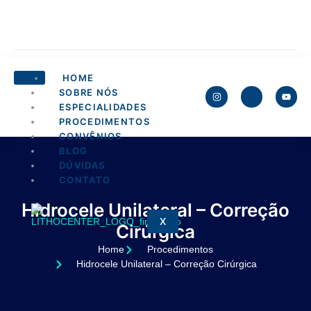
HOME
SOBRE NÓS
ESPECIALIDADES
PROCEDIMENTOS
CONVÊNIOS
BLOG
DÚVIDAS
CONTATO
Hidrocele Unilateral – Correção
X
Cirúrgica
Home
Procedimentos
Hidrocele Unilateral – Correção Cirúrgica