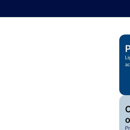
P
Li
ac
o
Pr