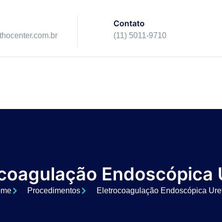
Contato
ithocenter.com.br
(11) 5011-9710
ocoagulação Endoscópica U
ome
Procedimentos
Eletrocoagulação Endoscópica Uret