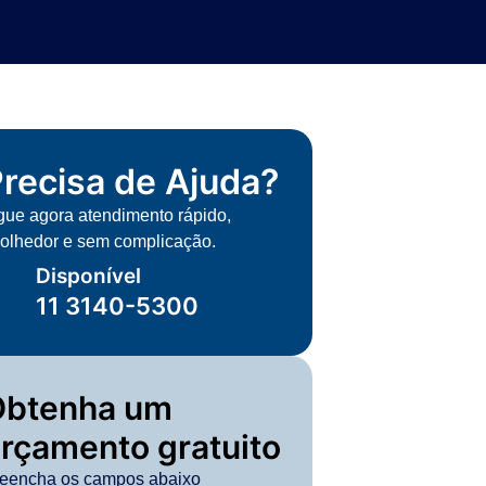
recisa de Ajuda?
gue agora atendimento rápido,
olhedor e sem complicação.
Disponível
11 3140-5300
Obtenha um
rçamento gratuito
eencha os campos abaixo