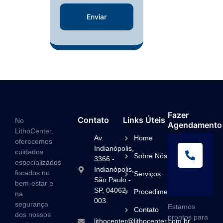
Enviar
Fazer
Contato
Links Úteis
No
Agendamento
LithoCenter,
Av.
Home
oferecemos
L
Indianópolis,
cuidados
Sobre Nós
A
3366 -
especializados
Indianópolis,
(1
focados no
Serviços
São Paulo -
3
bem-estar e
SP, 04062-
Procedimentos
na
003
segurança
Estamos
Contato
dos nossos
prontos para
lithocenter@lithocenter.com.br